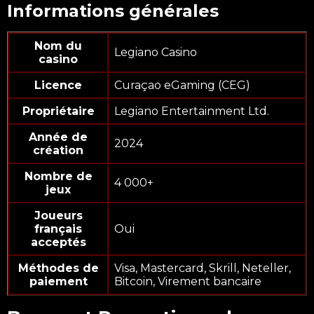
Informations générales
Nom du
Legiano Casino
casino
Licence
Curaçao eGaming (CEG)
Propriétaire
Legiano Entertainment Ltd.
Année de
2024
création
Nombre de
4 000+
jeux
Joueurs
français
Oui
acceptés
Méthodes de
Visa, Mastercard, Skrill, Neteller,
paiement
Bitcoin, Virement bancaire