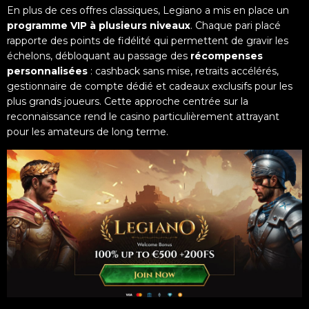
En plus de ces offres classiques, Legiano a mis en place un
programme VIP à plusieurs niveaux
. Chaque pari placé
rapporte des points de fidélité qui permettent de gravir les
échelons, débloquant au passage des
récompenses
personnalisées
: cashback sans mise, retraits accélérés,
gestionnaire de compte dédié et cadeaux exclusifs pour les
plus grands joueurs. Cette approche centrée sur la
reconnaissance rend le casino particulièrement attrayant
pour les amateurs de long terme.