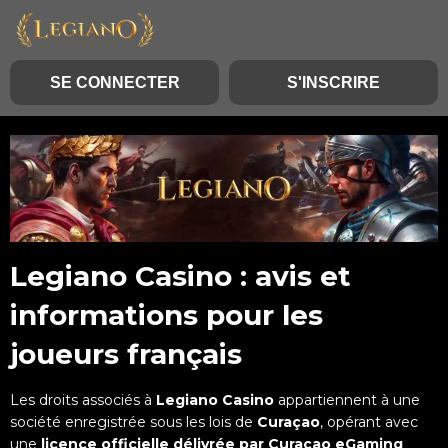
SE CONNECTER
S'INSCRIRE
Legiano Casino : avis et
informations pour les
joueurs français
Les droits associés à
Legiano Casino
appartiennent à une
société enregistrée sous les lois de
Curaçao
, opérant avec
une
licence officielle délivrée par Curaçao eGaming