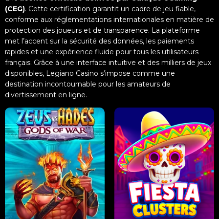
(CEG)
. Cette certification garantit un cadre de jeu fiable,
conforme aux réglementations internationales en matière de
protection des joueurs et de transparence. La plateforme
met l’accent sur la sécurité des données, les paiements
rapides et une expérience fluide pour tous les utilisateurs
français. Grâce à une interface intuitive et des milliers de jeux
disponibles, Legiano Casino s’impose comme une
destination incontournable pour les amateurs de
divertissement en ligne.