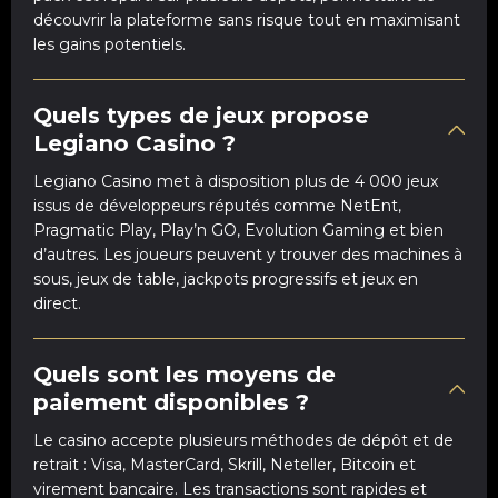
découvrir la plateforme sans risque tout en maximisant
les gains potentiels.
Quels types de jeux propose
Legiano Casino ?
Legiano Casino met à disposition plus de 4 000 jeux
issus de développeurs réputés comme NetEnt,
Pragmatic Play, Play’n GO, Evolution Gaming et bien
d’autres. Les joueurs peuvent y trouver des machines à
sous, jeux de table, jackpots progressifs et jeux en
direct.
Quels sont les moyens de
paiement disponibles ?
Le casino accepte plusieurs méthodes de dépôt et de
retrait : Visa, MasterCard, Skrill, Neteller, Bitcoin et
virement bancaire. Les transactions sont rapides et