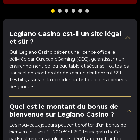
Legiano Casino est-il un site légal
et sûr ?
Oui. Legiano Casino détient une licence officielle
délivrée par Curaçao eGaming (CEG), garantissant un
environnement de jeu équitable et sécurisé. Toutes les
transactions sont protégées par un chiffrement SSL
128 bits, assurant la confidentialité totale des données
des joueurs.
Quel est le montant du bonus de
bienvenue sur Legiano Casino ?
Les nouveaux joueurs peuvent profiter d’un bonus de
bienvenue jusqu’à 1 200 € et 250 tours gratuits. Ce
pack est réparti sur plusieurs dépôts, permettant de