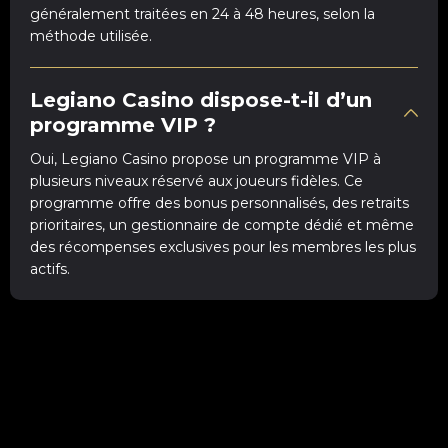
généralement traitées en 24 à 48 heures, selon la
méthode utilisée.
Legiano Casino dispose-t-il d’un
programme VIP ?
Oui, Legiano Casino propose un programme VIP à
plusieurs niveaux réservé aux joueurs fidèles. Ce
programme offre des bonus personnalisés, des retraits
prioritaires, un gestionnaire de compte dédié et même
des récompenses exclusives pour les membres les plus
actifs.